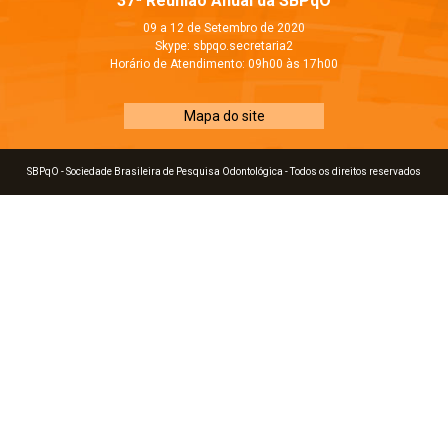
37ª Reunião Anual da SBPqO
09 a 12 de Setembro de 2020
Skype: sbpqo.secretaria2
Horário de Atendimento: 09h00 às 17h00
Mapa do site
SBPqO - Sociedade Brasileira de Pesquisa Odontológica - Todos os direitos reservados