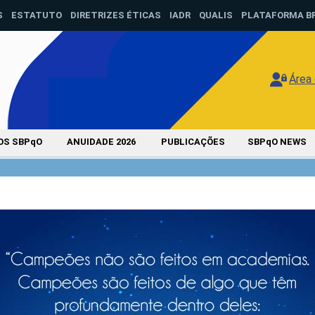
S
ESTATUTO
DIRETRIZES ÉTICAS
IADR
QUALIS
PLATAFORMA B
Área
OS SBPqO
ANUIDADE 2026
PUBLICAÇÕES
SBPqO NEWS