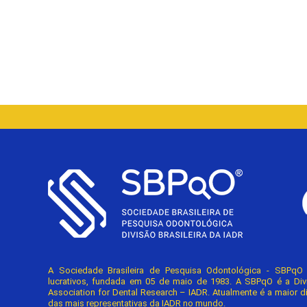
A Sociedade Brasileira de Pesquisa Odontológica - SBPq
lucrativos, fundada em 05 de maio de 1983. A SBPqO é a Divisã
Association for Dental Research – IADR. Atualmente é a maior d
das mais representativas da IADR no mundo.